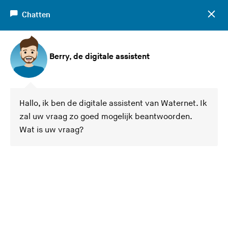
C
Chatten
h
a
t
Berry, de digitale assistent
s
l
u
i
Waternet zegt:
Hallo, ik ben de digitale assistent van Waternet. Ik
t
zal uw vraag zo goed mogelijk beantwoorden.
e
Wat is uw vraag?
n