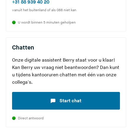
(
+31 88 939 40 20
e
t
U
vanuit het buitenland of als 088 niet kan
r
e
v
l
)
U wordt binnen 5 minuten geholpen
e
a
r
a
l
t
Chatten
a
d
a
e
Onze digitale assistent Berry staat voor u klaar!
t
z
Kan Berry uw vraag niet beantwoorden? Dan kunt
d
e
u tijdens kantooruren chatten met één van onze
e
s
collega's.
z
i
e
t
Start chat
s
e
i
)
t
Direct antwoord
e