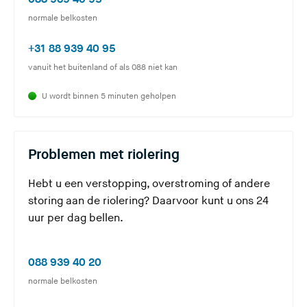
d
U
normale belkosten
e
v
(
+31 88 939 40 95
r
e
U
vanuit het buitenland of als 088 niet kan
r
s
v
l
?
U wordt binnen 5 minuten geholpen
e
a
r
a
l
t
Problemen met riolering
a
d
a
e
Hebt u een verstopping, overstroming of andere
t
z
storing aan de riolering? Daarvoor kunt u ons 24
d
e
uur per dag bellen.
e
s
z
i
(
e
088 939 40 20
t
U
s
normale belkosten
e
v
i
)