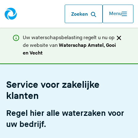
Menu
Zoeken
Uw waterschapsbelasting regelt u nu op
de website van
Waterschap Amstel, Gooi
(
en Vecht
U
v
e
Service voor zakelijke
r
l
klanten
a
a
Regel hier alle waterzaken voor
t
d
uw bedrijf.
e
z