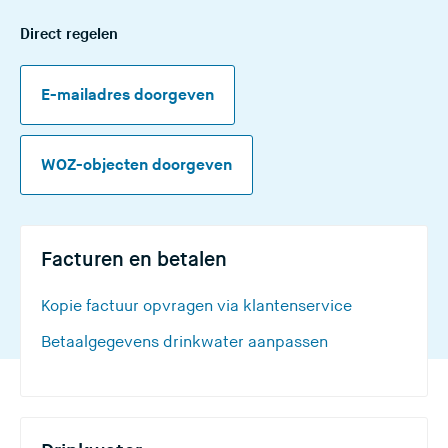
e
Direct regelen
s
i
E-mailadres doorgeven
t
e
)
WOZ-objecten doorgeven
Facturen en betalen
Kopie factuur opvragen via klantenservice
Betaalgegevens drinkwater aanpassen