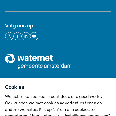
Volg ons op
(
(
(
(
U
U
U
U
v
v
v
v
e
e
e
e
r
r
r
r
l
l
l
l
a
a
a
a
a
a
a
a
Cookies
t
t
t
t
We gebruiken cookies zodat deze site goed werkt.
Privacy en cookies
d
d
d
d
Ook kunnen we met cookies advertenties tonen op
e
e
e
e
Toegankelijkheid
andere websites. Klik op 'Ja' om alle cookies te
z
z
z
z