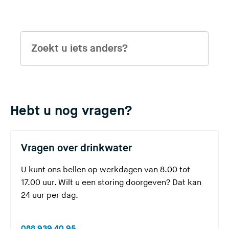
Z
o
e
k
t
Hebt u nog vragen?
u
i
Vragen over drinkwater
e
t
U kunt ons bellen op werkdagen van 8.00 tot
17.00 uur. Wilt u een storing doorgeven? Dat kan
s
24 uur per dag.
a
n
(
088 939 40 95