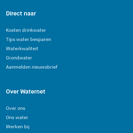
Direct naar
Kosten drinkwater
Tips water besparen
Waterkwaliteit
Grondwater
(
Aanmelden nieuwsbrief
U
v
e
Over Waternet
r
l
Over ons
a
Ons water
a
Werken bij
t