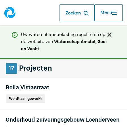
Menu
Zoeken
Uw waterschapsbelasting regelt u nu op
de website van
Waterschap Amstel, Gooi
(
en Vecht
U
v
Projecten
17
e
r
l
Bella Vistastraat
a
a
Wordt aan gewerkt
t
d
Onderhoud zuiveringsgebouw Loenderveen
e
z