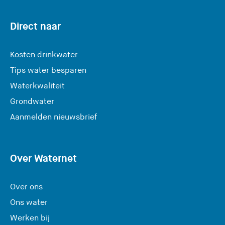
Direct naar
Kosten drinkwater
Tips water besparen
Waterkwaliteit
Grondwater
(
Aanmelden nieuwsbrief
U
v
e
Over Waternet
r
l
Over ons
a
Ons water
a
Werken bij
t