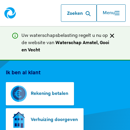
Menu
Zoeken
Uw waterschapsbelasting regelt u nu op
de website van
Waterschap Amstel, Gooi
(
en Vecht
U
W
v
e
Ik ben al klant
a
r
t
l
a
Rekening betalen
e
a
r
t
d
n
Verhuizing doorgeven
e
e
z