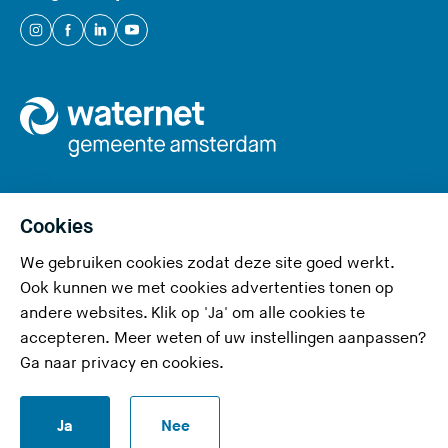
t
e
(
(
(
(
)
U
U
U
U
v
v
v
v
e
e
e
e
r
r
r
r
l
l
l
l
a
a
a
a
a
a
a
a
Cookies
t
t
t
t
We gebruiken cookies zodat deze site goed werkt.
Privacy en cookies
d
d
d
d
Ook kunnen we met cookies advertenties tonen op
e
e
e
e
Toegankelijkheid
andere websites. Klik op 'Ja' om alle cookies te
z
z
z
z
accepteren. Meer weten of uw instellingen aanpassen?
Responsible disclosure
e
e
e
e
Ga naar
privacy en cookies
.
s
s
s
s
Disclaimer
i
i
i
i
S
Ja
Nee
t
t
t
t
RSS-feed
t