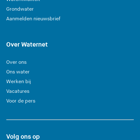
Grondwater
(
Aanmelden nieuwsbrief
U
v
e
Over Waternet
r
l
Over ons
a
Ons water
a
Werken bij
t
Vacatures
d
e
Voor de pers
z
e
s
i
Volg ons op