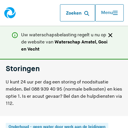
Menu
Zoeken
Uw waterschapsbelasting regelt u nu op
de website van
Waterschap Amstel, Gooi
(
en Vecht
U
v
Storingen
e
r
U kunt 24 uur per dag een storing of noodsituatie
l
melden. Bel 088 939 40 95 (normale belkosten) en kies
a
optie 1. Is er acuut gevaar? Bel dan de hulpdiensten via
a
112.
t
d
e
Onderhoud - geen water door werk aan de leidingen
z