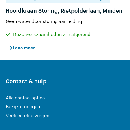
e
Hoofdkraan Storing, Rietpolderlaan, Muiden
s
i
Geen water door storing aan leiding
t
Deze werkzaamheden zijn afgerond
e
)
Lees meer
Contact & hulp
Alle contactopties
Bekijk storingen
Veelgestelde vragen