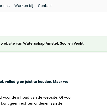
r ons
Werken bij
Contact
(
e website van
Waterschap Amstel, Gooi en Vecht
U
v
e
r
l
a
l, volledig en juist te houden. Maar we
a
t
d
d voor de inhoud van de website. Of voor
e
 kunt geen rechten ontlenen aan de