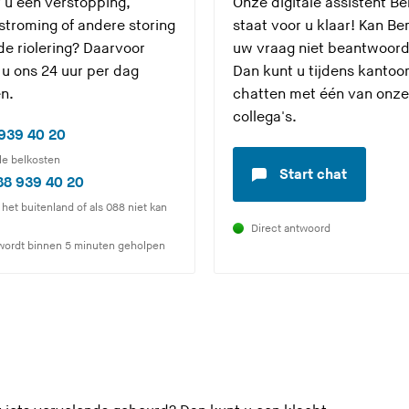
 u een verstopping,
Onze digitale assistent Be
stroming of andere storing
staat voor u klaar! Kan Be
de riolering? Daarvoor
uw vraag niet beantwoor
 u ons 24 uur per dag
Dan kunt u tijdens kantoo
en.
chatten met één van onze
collega's.
(
939 40 20
U
le belkosten
Start chat
v
(
88 939 40 20
e
U
 het buitenland of als 088 niet kan
r
v
Direct antwoord
wordt binnen 5 minuten geholpen
l
e
a
r
a
l
t
a
d
a
e
t
z
d