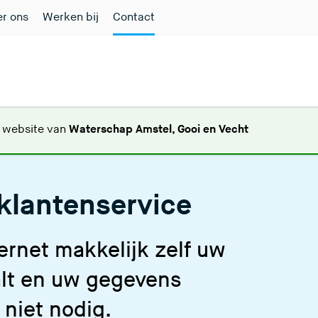
r ons
Werken bij
Contact
(
e website van
Waterschap Amstel, Gooi en Vecht
U
v
e
klantenservice
r
l
a
ernet makkelijk zelf uw
a
t
alt en uw gegevens
d
niet nodig.
e