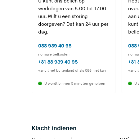
U kunt ons bellen op
Hebt
werkdagen van 8.00 tot 17.00
over
uur. Wilt u een storing
aan 
doorgeven? Dat kan 24 uur per
kunt
dag.
bell
(
088 939 40 95
088 
U
normale belkosten
norma
v
(
+31 88 939 40 95
+31 
e
U
vanuit het buitenland of als 088 niet kan
vanuit
r
v
U wordt binnen 5 minuten geholpen
U 
l
e
a
r
a
l
t
a
d
a
e
t
Klacht indienen
z
d