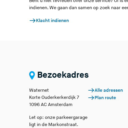
Bent u niet tevreden over onze service? Of is 
e
e
indienen. We gaan dan samen op zoek naar een
s
z
i
e
Klacht indienen
t
s
e
i
)
t
e
)
Bezoekadres
Waternet
Alle adressen
Korte Ouderkerkerdijk 7
Plan route
1096 AC Amsterdam
Let op: onze parkeergarage
ligt in de Markonstraat.