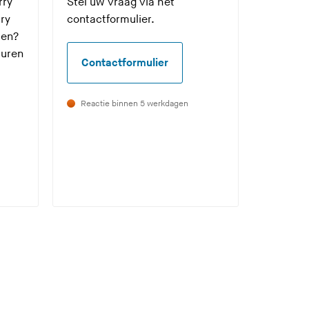
rry
Stel uw vraag via het
rry
contactformulier.
den?
ruren
Contactformulier
Reactie binnen 5 werkdagen