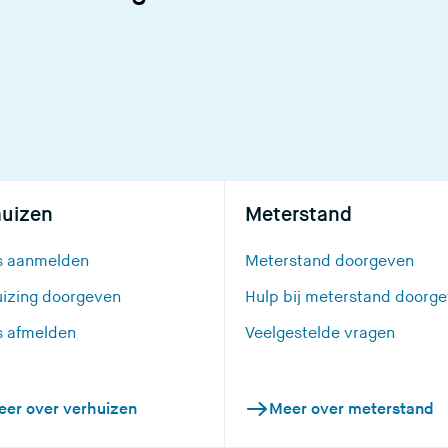
z
e
s
i
t
e
)
huizen
Meterstand
s aanmelden
Meterstand doorgeven
uizing doorgeven
Hulp bij meterstand doorg
s afmelden
Veelgestelde vragen
eer over verhuizen
Meer over meterstand