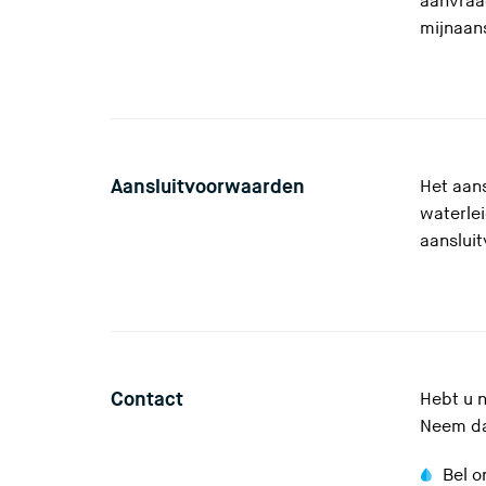
aanvraag
mijnaans
Aansluitvoorwaarden
Het aans
waterlei
aansluit
Contact
Hebt u n
Neem da
Bel 