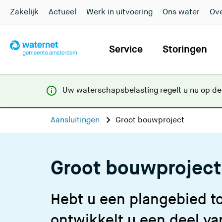
Zakelijk
Actueel
Werk in uitvoering
Ons water
Ove
Service
Storingen
Uw waterschapsbelasting regelt u nu op d
Aansluitingen
Groot bouwproject
Groot bouwproject
Hebt u een plangebied 
ontwikkelt u een deel va