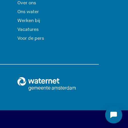
Over ons
Ons water
Werken bij
Vacatures
Voor de pers
S
t
a