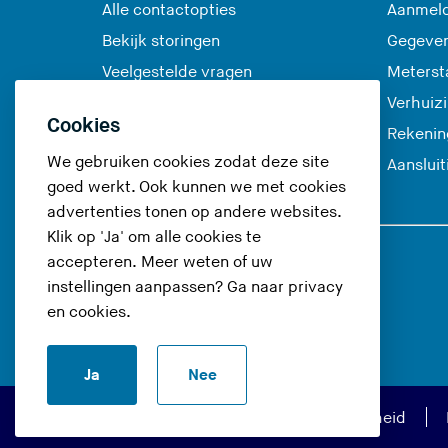
Alle contactopties
Aanmeld
Bekijk storingen
Gegeve
Veelgestelde vragen
Meterst
Verhuiz
Cookies
Rekenin
We gebruiken cookies zodat deze site
Aanslui
goed werkt. Ook kunnen we met cookies
advertenties tonen op andere websites.
Klik op 'Ja' om alle cookies te
accepteren. Meer weten of uw
Volg ons op
instellingen aanpassen? Ga naar
privacy
en cookies
.
(
(
(
(
U
U
U
U
Ja
Nee
v
v
v
v
e
e
e
e
Privacy en cookies
Toegankelijkheid
r
r
r
r