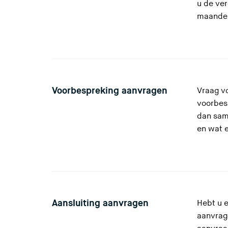
u de ver
maanden
Voorbespreking aanvragen
Vraag v
voorbes
dan sam
en wat 
Aansluiting aanvragen
Hebt u 
aanvrage