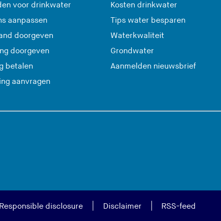
en voor drinkwater
Kosten drinkwater
ns aanpassen
Tips water besparen
and doorgeven
Waterkwaliteit
ing doorgeven
Grondwater
(
g betalen
Aanmelden nieuwsbrief
U
ting aanvragen
v
e
r
l
a
a
t
d
e
Responsible disclosure
Disclaimer
RSS-feed
z
e