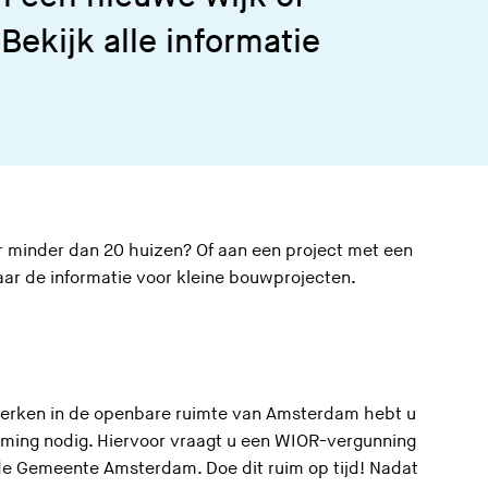
z
ekijk alle informatie
e
s
i
t
e
)
r minder dan 20 huizen? Of aan een project met een
aar de informatie voor
kleine bouwprojecten
.
erken in de openbare ruimte van Amsterdam hebt u
ming nodig. Hiervoor vraagt u een WIOR-vergunning
 de Gemeente Amsterdam. Doe dit ruim op tijd! Nadat