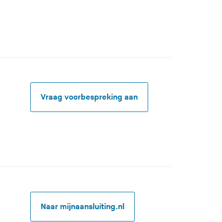
Vraag voorbespreking aan
(U verlaat deze site)
Naar mijnaansluiting.nl