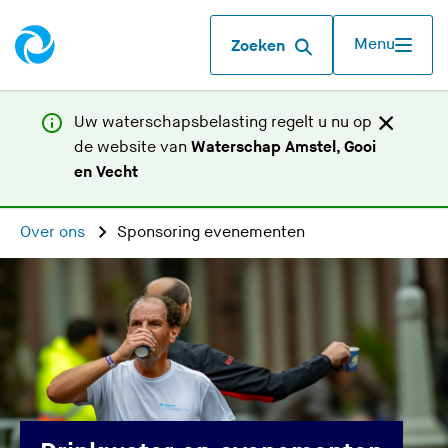
Menu
Zoeken
Uw waterschapsbelasting regelt u nu op
de website van
Waterschap Amstel, Gooi
(
en Vecht
U
v
Over ons
Sponsoring evenementen
e
r
l
a
a
t
d
e
z