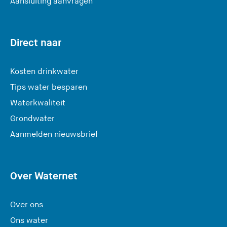
Aansluiting aanvragen
Direct naar
Kosten drinkwater
Tips water besparen
Waterkwaliteit
Grondwater
(
Aanmelden nieuwsbrief
U
v
e
Over Waternet
r
l
Over ons
a
Ons water
a