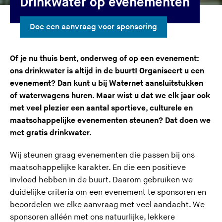
Drinkwater op evenementen
e
s
Doe een aanvraag voor sponsoring
i
t
Of je nu thuis bent, onderweg of op een evenement:
e
ons drinkwater is altijd in de buurt! Organiseert u een
)
evenement? Dan kunt u bij Waternet aansluitstukken
of waterwagens huren. Maar wist u dat we elk jaar ook
met veel plezier een aantal sportieve, culturele en
maatschappelijke evenementen steunen? Dat doen we
met gratis drinkwater.
Wij steunen graag evenementen die passen bij ons
maatschappelijke karakter. En die een positieve
invloed hebben in de buurt. Daarom gebruiken we
duidelijke criteria om een evenement te sponsoren en
beoordelen we elke aanvraag met veel aandacht. We
sponsoren alléén met ons natuurlijke, lekkere