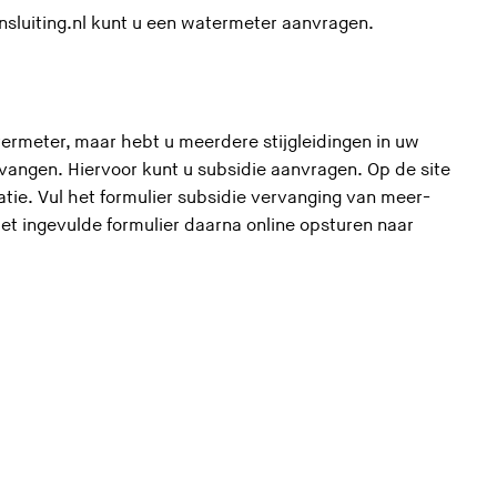
z
(
sluiting.nl
kunt u een watermeter aanvragen.
e
U
s
v
i
e
t
r
ermeter, maar hebt u meerdere stijgleidingen in uw
e
l
rvangen. Hiervoor kunt u subsidie aanvragen.
Op de site
)
a
(
atie
. Vul het for­mu­lier subsidie ver­van­ging van meer­
a
U
nt het ingevulde formulier daarna
online opsturen
naar
t
v
d
e
e
r
z
l
e
a
s
a
i
t
t
d
e
e
)