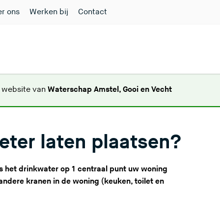
r ons
Werken bij
Contact
(
e website van
Waterschap Amstel, Gooi en Vecht
U
v
e
eter laten plaatsen?
r
l
a
ls het drinkwater op 1 centraal punt uw woning
a
andere kranen in de woning (keuken, toilet en
t
d
e