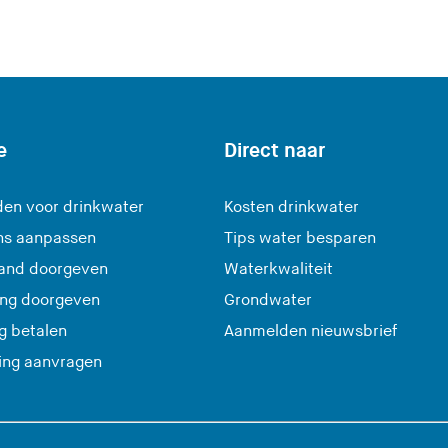
z
e
s
i
t
e
e
Direct naar
)
en voor drinkwater
Kosten drinkwater
ns aanpassen
Tips water besparen
and doorgeven
Waterkwaliteit
ing doorgeven
Grondwater
(
g betalen
Aanmelden nieuwsbrief
U
ting aanvragen
v
e
r