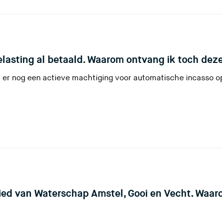
l
t
lasting al betaald. Waarom ontvang ik toch deze
 er nog een actieve machtiging voor automatische incasso o
s
i
t
)
ied van Waterschap Amstel, Gooi en Vecht. Waaro