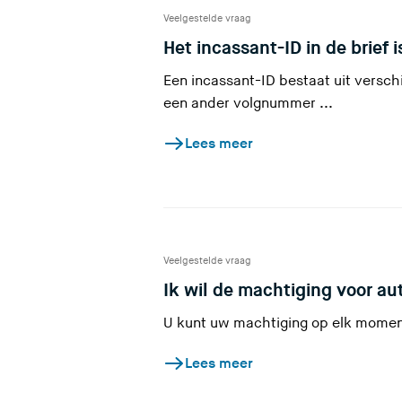
t
Veelgestelde vraag
d
Het incassant-ID in de brief 
e
z
Een incassant-ID bestaat uit versch
een ander volgnummer ...
e
s
Lees meer
i
t
e
)
Veelgestelde vraag
Ik wil de machtiging voor a
U kunt uw machtiging op elk moment
Lees meer