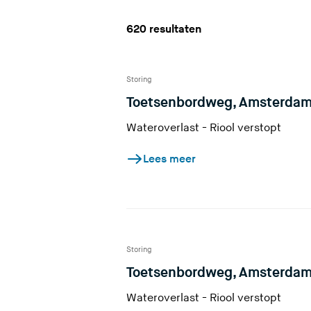
k
620 resultaten
t
u
Storing
?
Toetsenbordweg, Amsterda
Wateroverlast - Riool verstopt
Lees meer
Storing
Toetsenbordweg, Amsterda
Wateroverlast - Riool verstopt