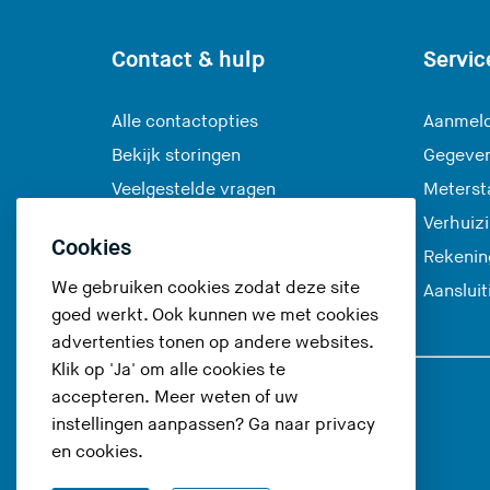
Contact & hulp
Servic
Alle contactopties
Aanmeld
Bekijk storingen
Gegeve
Veelgestelde vragen
Meterst
Verhuiz
Cookies
Rekenin
We gebruiken cookies zodat deze site
Aanslui
goed werkt. Ook kunnen we met cookies
advertenties tonen op andere websites.
Klik op 'Ja' om alle cookies te
accepteren. Meer weten of uw
Volg ons op
instellingen aanpassen? Ga naar
privacy
en cookies
.
(
(
(
(