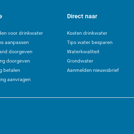
e
Direct naar
en voor drinkwater
Kosten drinkwater
ns aanpassen
Tips water besparen
and doorgeven
Waterkwaliteit
ing doorgeven
Grondwater
(
g betalen
Aanmelden nieuwsbrief
U
ting aanvragen
v
e
r
l
a
a
t