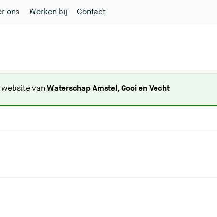
r ons
Werken bij
Contact
(
e website van
Waterschap Amstel, Gooi en Vecht
U
v
e
r
l
a
a
t
d
e