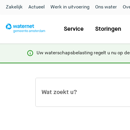
Zakelijk
Actueel
Werk in uitvoering
Ons water
Ove
Service
Storingen
Uw waterschapsbelasting regelt u nu op d
W
a
t
z
o
e