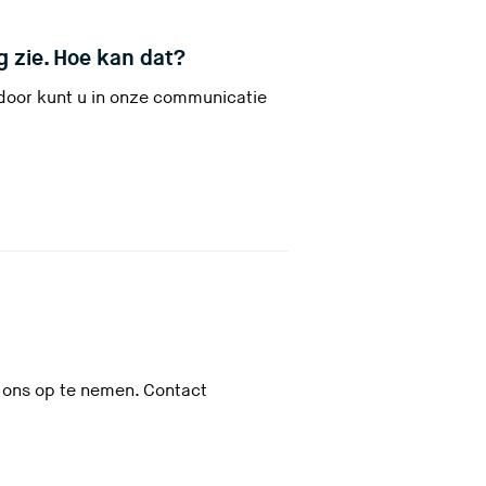
(
g zie. Hoe kan dat?
U
rdoor kunt u in onze communicatie
v
e
r
l
a
a
t
d
e
U
z
 ons op te nemen. Contact
v
e
e
s
i