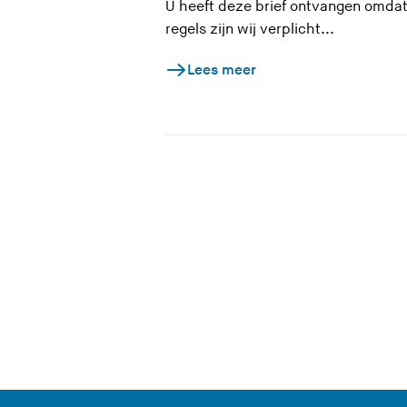
U heeft deze brief ontvangen omdat
v
regels zijn wij verplicht...
e
Lees meer
r
l
a
a
t
d
e
z
e
s
i
t
e
)