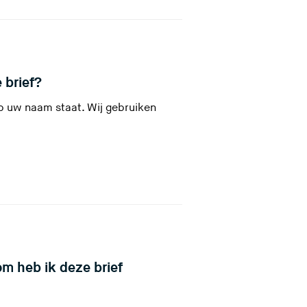
t
a
e
a
)
(
 brief?
d
U
e
p uw naam staat. Wij gebruiken
v
z
e
e
r
l
a
a
e
t
d
m heb ik deze brief
e
z