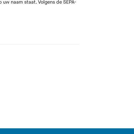
e
p uw naam staat. Volgens de SEPA-
s
i
t
e
)