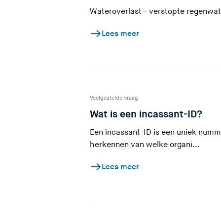
Wateroverlast - verstopte regenwa
Lees meer
Veelgestelde vraag
(
Wat is een incassant-ID?
U
Een incassant-ID is een uniek numm
v
herkennen van welke organi...
e
Lees meer
r
l
a
a