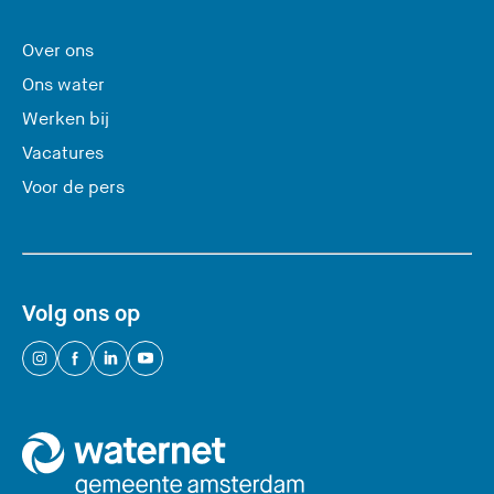
r
l
Over ons
a
Ons water
a
Werken bij
t
Vacatures
d
e
Voor de pers
z
e
s
i
Volg ons op
t
e
(
(
(
(
)
U
U
U
U
v
v
v
v
e
e
e
e
r
r
r
r