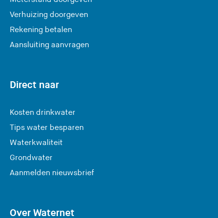
Verhuizing doorgeven
Rekening betalen
Aansluiting aanvragen
Direct naar
Kosten drinkwater
Tips water besparen
Waterkwaliteit
Grondwater
(
Aanmelden nieuwsbrief
U
v
e
Over Waternet