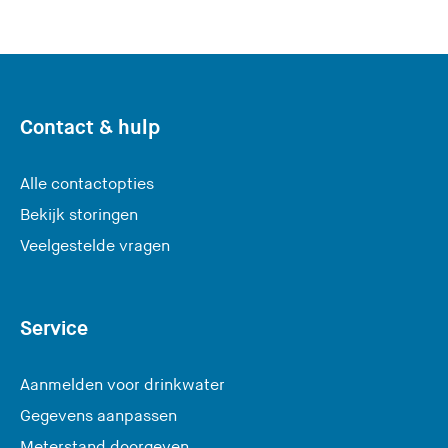
k
e
t
s
i
u
t
?
e
Contact & hulp
)
Alle contactopties
Bekijk storingen
Veelgestelde vragen
Service
Aanmelden voor drinkwater
Gegevens aanpassen
Meterstand doorgeven