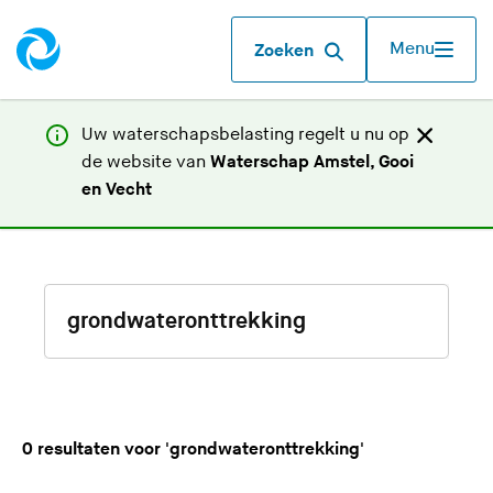
Menu
Zoeken
Uw waterschapsbelasting regelt u nu op
de website van
Waterschap Amstel, Gooi
(
en Vecht
U
v
e
W
r
l
a
a
t
a
z
t
d
o
0 resultaten voor 'grondwateronttrekking'
e
e
z