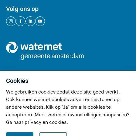
i
Volg ons op
t
e
(
(
(
(
)
U
U
U
U
v
v
v
v
e
e
e
e
r
r
r
r
l
l
l
l
a
a
a
a
a
a
a
a
Cookies
t
t
t
t
We gebruiken cookies zodat deze site goed werkt.
Privacy en cookies
d
d
d
d
Ook kunnen we met cookies advertenties tonen op
e
e
e
e
Toegankelijkheid
andere websites. Klik op 'Ja' om alle cookies te
z
z
z
z
accepteren. Meer weten of uw instellingen aanpassen?
Responsible disclosure
e
e
e
e
Ga naar
privacy en cookies
.
s
s
s
s
Disclaimer
i
i
i
i