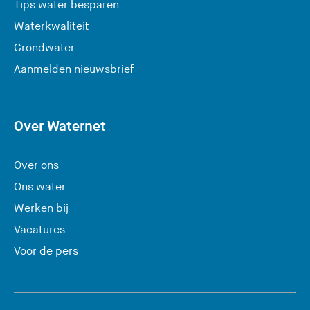
Tips water besparen
Waterkwaliteit
Grondwater
(
Aanmelden nieuwsbrief
U
v
e
Over Waternet
r
l
Over ons
a
Ons water
a
Werken bij
t
Vacatures
d
e
Voor de pers
z
e
s