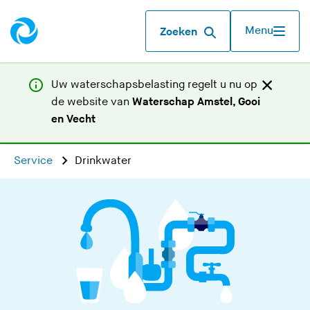
Menu
Zoeken
Uw waterschapsbelasting regelt u nu op
de website van
Waterschap Amstel, Gooi
(
en Vecht
U
v
Service
Drinkwater
e
r
l
a
a
t
d
e
z