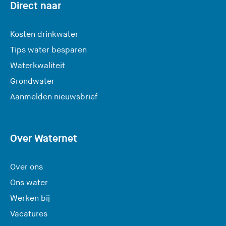
Direct naar
Kosten drinkwater
Tips water besparen
Waterkwaliteit
Grondwater
(
Aanmelden nieuwsbrief
U
v
e
Over Waternet
r
l
Over ons
a
Ons water
a
Werken bij
t
Vacatures
d