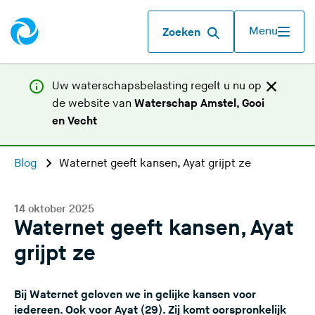
Menu
Zoeken
Uw waterschapsbelasting regelt u nu op
de website van
Waterschap Amstel, Gooi
(
en Vecht
U
v
Blog
Waternet geeft kansen, Ayat grijpt ze
e
r
l
14 oktober 2025
Waternet geeft kansen, Ayat
a
a
grijpt ze
t
d
Bij Waternet geloven we in gelijke kansen voor
e
iedereen. Ook voor Ayat (29). Zij komt oorspronkelijk
z