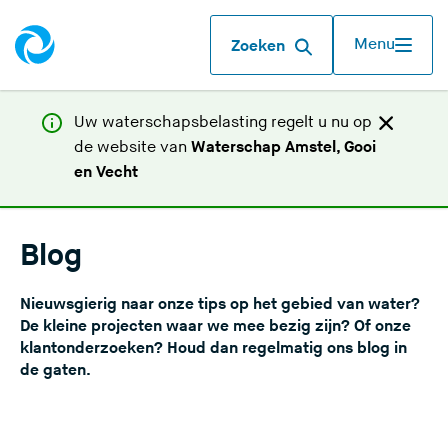
Menu
Zoeken
Uw waterschapsbelasting regelt u nu op
de website van
Waterschap Amstel, Gooi
(
en Vecht
U
v
e
Blog
r
l
Nieuwsgierig naar onze tips op het gebied van water?
a
De kleine projecten waar we mee bezig zijn? Of onze
a
klantonderzoeken? Houd dan regelmatig ons blog in
de gaten.
t
d
e
z