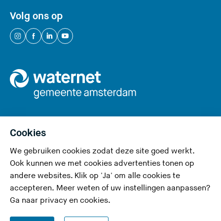
i
Volg ons op
t
e
(
(
(
(
)
U
U
U
U
v
v
v
v
e
e
e
e
r
r
r
r
l
l
l
l
a
a
a
a
a
a
a
a
Cookies
t
t
t
t
We gebruiken cookies zodat deze site goed werkt.
Privacy en cookies
d
d
d
d
Ook kunnen we met cookies advertenties tonen op
e
e
e
e
Toegankelijkheid
andere websites. Klik op 'Ja' om alle cookies te
z
z
z
z
accepteren. Meer weten of uw instellingen aanpassen?
Responsible disclosure
e
e
e
e
Ga naar
privacy en cookies
.
s
s
s
s
Disclaimer