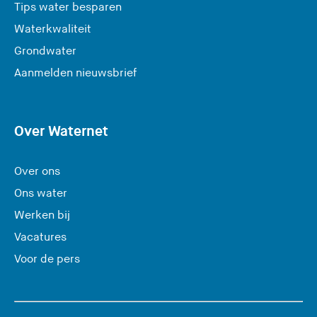
Tips water besparen
Waterkwaliteit
Grondwater
(
Aanmelden nieuwsbrief
U
v
e
Over Waternet
r
l
Over ons
a
Ons water
a
Werken bij
t
Vacatures
d
e
Voor de pers
z
e
s