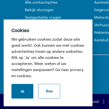
Alle contactopties
Aanmeld
Bekijk storingen
Gegeve
Veelgestelde vragen
Meterst
Verhuiz
Cookies
Rekenin
We gebruiken cookies zodat deze site
Aanslui
goed werkt. Ook kunnen we met cookies
advertenties tonen op andere websites.
Klik op 'Ja' om alle cookies te
accepteren. Meer weten of uw
Volg ons op
instellingen aanpassen? Ga naar
privacy
en cookies
.
(
(
(
(
U
U
U
U
Ja
Nee
v
v
v
v
e
e
e
e
Privacy en cookies
Toegankelijkheid
r
r
r
r