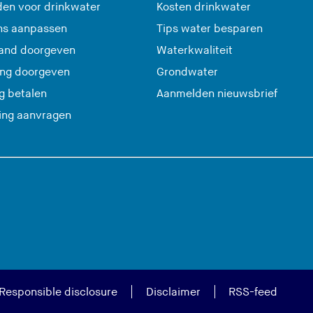
en voor drinkwater
Kosten drinkwater
ns aanpassen
Tips water besparen
and doorgeven
Waterkwaliteit
ing doorgeven
Grondwater
(
g betalen
Aanmelden nieuwsbrief
U
ting aanvragen
v
e
r
l
a
a
t
d
e
Responsible disclosure
Disclaimer
RSS-feed
z
e