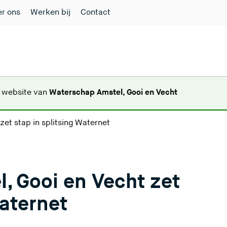
r ons
Werken bij
Contact
(
e website van
Waterschap Amstel, Gooi en Vecht
U
v
et stap in splitsing Waternet
e
r
l
a
, Gooi en Vecht zet
a
t
Waternet
d
e