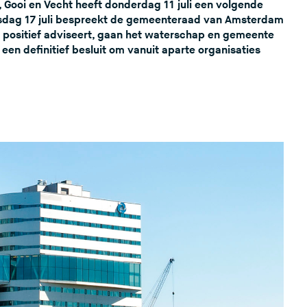
Gooi en Vecht heeft donderdag 11 juli een volgende
z
nsdag 17 juli bespreekt de gemeenteraad van Amsterdam
e
ad positief adviseert, gaan het waterschap en gemeente
s
 definitief besluit om vanuit aparte organisaties
i
t
e
)