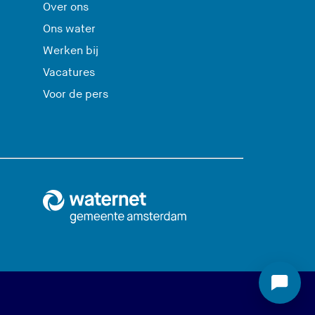
Over ons
Ons water
Werken bij
Vacatures
Voor de pers
S
t
a