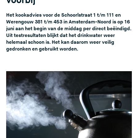
voorbij
e
s
Het kookadvies voor de Schoorlstraat 1 t/m 111 en
Werengouw 381 t/m 453 in Amsterdam-Noord is op 16
i
juni aan het begin van de middag per direct beëindigd.
t
Uit testresultaten blijkt dat het drinkwater weer
e
helemaal schoon is. Het kan daarom weer veilig
)
gedronken en gebruikt worden.