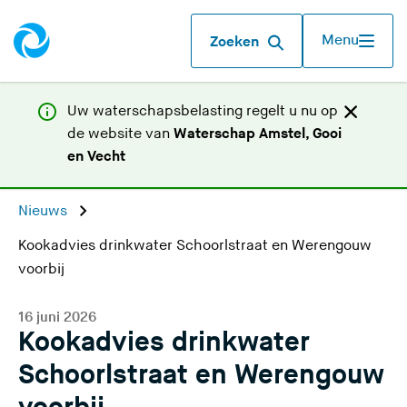
Menu
Zoeken
Uw waterschapsbelasting regelt u nu op
de website van
Waterschap Amstel, Gooi
(
en Vecht
U
v
Nieuws
e
Kookadvies drinkwater Schoorlstraat en Werengouw
r
voorbij
l
a
a
16 juni 2026
Kookadvies drinkwater
t
d
Schoorlstraat en Werengouw
e
z