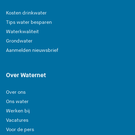
Kosten drinkwater
Tips water besparen
Waterkwaliteit
Grondwater
(
Aanmelden nieuwsbrief
U
v
e
Over Waternet
r
l
Over ons
a
Ons water
a
Werken bij
t
Vacatures
d
e
Voor de pers