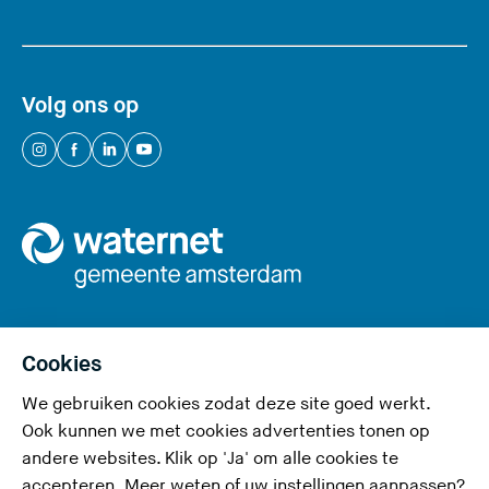
z
e
s
i
Volg ons op
t
e
(
(
(
(
)
U
U
U
U
v
v
v
v
e
e
e
e
r
r
r
r
l
l
l
l
a
a
a
a
a
a
a
a
Cookies
t
t
t
t
We gebruiken cookies zodat deze site goed werkt.
Privacy en cookies
d
d
d
d
Ook kunnen we met cookies advertenties tonen op
e
e
e
e
Toegankelijkheid
andere websites. Klik op 'Ja' om alle cookies te
z
z
z
z
accepteren. Meer weten of uw instellingen aanpassen?