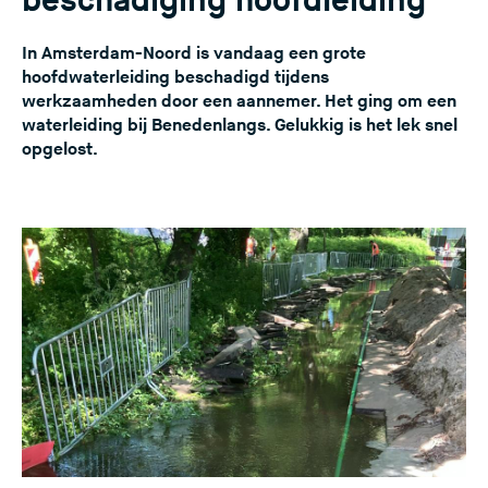
beschadiging hoofdleiding
e
s
In Amsterdam-Noord is vandaag een grote
hoofdwaterleiding beschadigd tijdens
i
werkzaamheden door een aannemer. Het ging om een
t
waterleiding bij Benedenlangs. Gelukkig is het lek snel
e
opgelost.
)