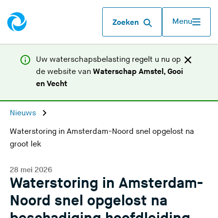
Menu
Zoeken
Uw waterschapsbelasting regelt u nu op
de website van
Waterschap Amstel, Gooi
(
en Vecht
U
v
Nieuws
e
Waterstoring in Amsterdam-Noord snel opgelost na
r
groot lek
l
a
a
28 mei 2026
Waterstoring in Amsterdam-
t
d
Noord snel opgelost na
e
z