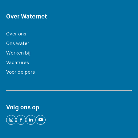
v
e
Over Waternet
r
l
Over ons
a
Ons water
a
Werken bij
t
Vacatures
d
e
Voor de pers
z
e
s
i
Volg ons op
t
e
(
(
(
(
)
U
U
U
U