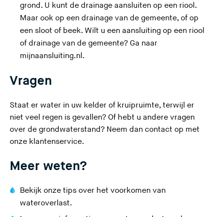
e
grond. U kunt de drainage aansluiten op een riool.
r
Maar ook op een drainage van de gemeente, of op
l
een sloot of beek. Wilt u een aansluiting op een riool
a
of drainage van de gemeente? Ga naar
a
(
mijnaansluiting.nl
.
t
U
d
Vragen
v
e
e
z
Staat er water in uw kelder of kruipruimte, terwijl er
r
e
niet veel regen is gevallen? Of hebt u andere vragen
l
s
over de grondwaterstand? Neem dan
contact op met
a
i
onze klantenservice
.
a
t
t
Meer weten?
e
d
)
e
Bekijk onze
tips over het voorkomen van
z
wateroverlast
.
e