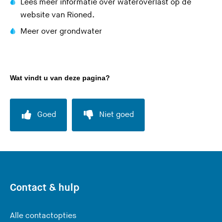
Lees meer informatie over wateroverlast op
s
de
(
website van Rioned
i
.
U
t
Meer over grondwater
v
e
e
)
r
Wat vindt u van deze pagina?
l
a
a
Goed
Niet goed
t
d
e
z
e
s
Contact & hulp
i
t
Alle contactopties
e