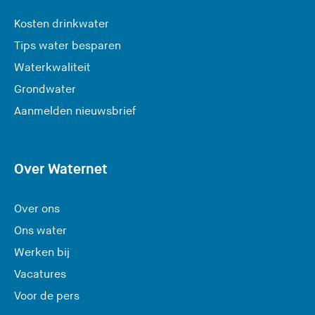
Kosten drinkwater
Tips water besparen
Waterkwaliteit
Grondwater
(
Aanmelden nieuwsbrief
U
v
e
Over Waternet
r
l
Over ons
a
Ons water
a
Werken bij
t
Vacatures
d
e
Voor de pers
z