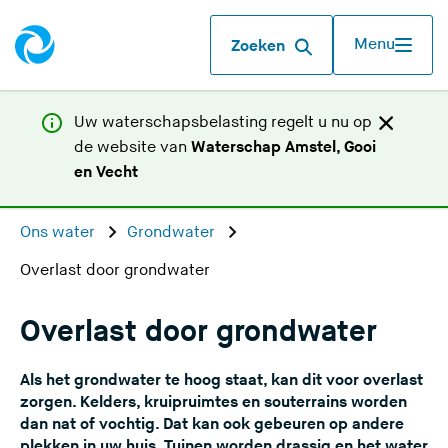
Menu
Zoeken
Uw waterschapsbelasting regelt u nu op
de website van
Waterschap Amstel, Gooi
(
en Vecht
U
v
Ons water
Grondwater
e
Overlast door grondwater
r
l
a
Overlast door grondwater
a
t
Als het grondwater te hoog staat, kan dit voor overlast
d
zorgen. Kelders, kruipruimtes en souterrains worden
e
dan nat of vochtig. Dat kan ook gebeuren op andere
plekken in uw huis. Tuinen worden drassig en het water
z