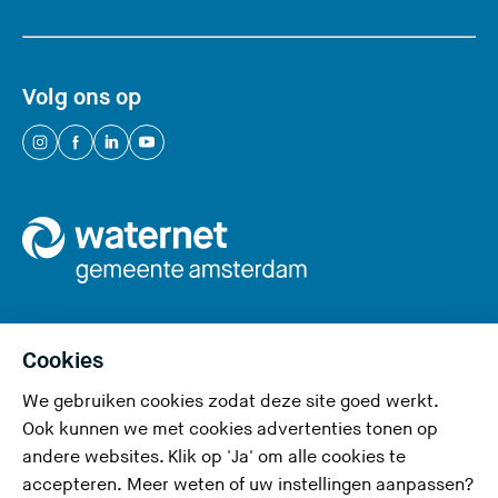
e
s
i
Volg ons op
t
e
(
(
(
(
)
U
U
U
U
v
v
v
v
e
e
e
e
r
r
r
r
l
l
l
l
a
a
a
a
a
a
a
a
Cookies
t
t
t
t
We gebruiken cookies zodat deze site goed werkt.
Privacy en cookies
d
d
d
d
Ook kunnen we met cookies advertenties tonen op
e
e
e
e
Toegankelijkheid
andere websites. Klik op 'Ja' om alle cookies te
z
z
z
z
accepteren. Meer weten of uw instellingen aanpassen?