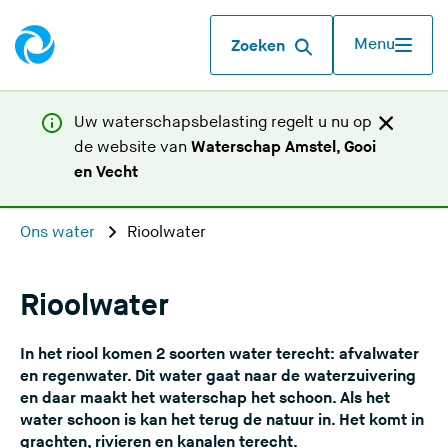
Menu
Zoeken
Uw waterschapsbelasting regelt u nu op
de website van
Waterschap Amstel, Gooi
(
en Vecht
U
v
Ons water
Rioolwater
e
r
l
Rioolwater
a
a
In het riool komen 2 soorten water terecht: afvalwater
t
en regenwater. Dit water gaat naar de waterzuivering
d
en daar maakt het waterschap het schoon. Als het
water schoon is kan het terug de natuur in. Het komt in
e
grachten, rivieren en kanalen terecht.
z