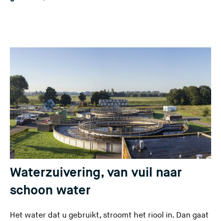
e
s
i
t
e
)
Waterzuivering, van vuil naar
schoon water
Het water dat u gebruikt, stroomt het riool in. Dan gaat