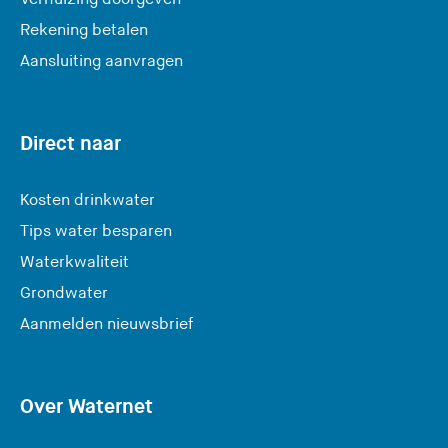
Rekening betalen
Aansluiting aanvragen
Direct naar
Kosten drinkwater
Tips water besparen
Waterkwaliteit
Grondwater
(
Aanmelden nieuwsbrief
U
v
e
Over Waternet
r