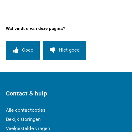
d
e
z
e
Wat vindt u van deze pagina?
s
i
t
Goed
Niet goed
e
)
Contact & hulp
Alle contactopties
Bekijk storingen
Veelgestelde vragen