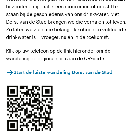
U
bijzondere mijlpaal is een mooi moment om stil te
v
staan bij de geschiedenis van ons drinkwater. Met
e
Dorst van de Stad brengen we die verhalen tot leven.
r
Zo laten we zien hoe belangrijk schoon en voldoende
l
drinkwater is – vroeger, nu én in de toekomst.
a
Klik op uw telefoon op de link hieronder om de
a
wandeling te beginnen, of scan de QR-code.
t
d
(
Start de luisterwandeling Dorst van de Stad
e
U
z
v
e
e
s
r
i
l
t
a
e
a
)
t