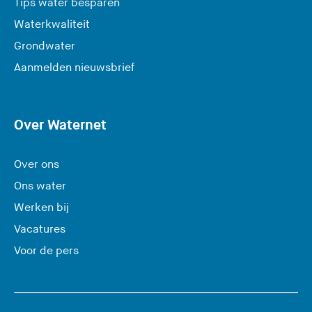
Tips water besparen
Waterkwaliteit
Grondwater
(
Aanmelden nieuwsbrief
U
v
e
Over Waternet
r
l
Over ons
a
Ons water
a
Werken bij
t
Vacatures
d
e
Voor de pers
z
e
s