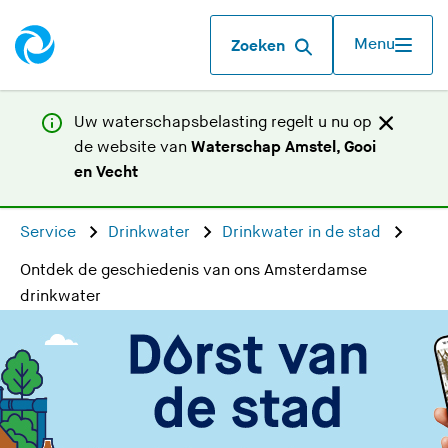
Menu
Zoeken
Uw waterschapsbelasting regelt u nu op
de website van
Waterschap Amstel, Gooi
(
en Vecht
U
v
Service
Drinkwater
Drinkwater in de stad
e
Ontdek de geschiedenis van ons Amsterdamse
r
drinkwater
l
a
a
t
d
e
z