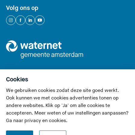
i
Volg ons op
t
e
(
(
(
(
)
U
U
U
U
v
v
v
v
e
e
e
e
r
r
r
r
l
l
l
l
a
a
a
a
a
a
a
a
Cookies
t
t
t
t
We gebruiken cookies zodat deze site goed werkt.
Privacy en cookies
d
d
d
d
Ook kunnen we met cookies advertenties tonen op
e
e
e
e
Toegankelijkheid
andere websites. Klik op 'Ja' om alle cookies te
z
z
z
z
accepteren. Meer weten of uw instellingen aanpassen?
Responsible disclosure
e
e
e
e
Ga naar
privacy en cookies
.
s
s
s
s
Disclaimer
i
i
i
i