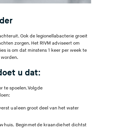
nder
 achteruit. Ook de legionellabacterie groeit
lachten zorgen. Het RIVM adviseert om
vies is om dat minstens 1 keer per week te
t worden.
oet u dat:
r te spoelen. Volg de
 doen:
verst u al een groot deel van het water
w huis. Begin met de kraan die het dichtst