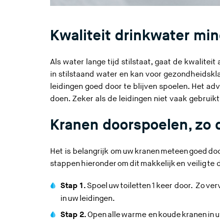
Kwaliteit drinkwater mi
Als water lange tijd stilstaat, gaat de kwaliteit
in stilstaand water en kan voor gezondheidsk
leidingen goed door te blijven spoelen. Het ad
doen. Zeker als de leidingen niet vaak gebruik
Kranen doorspoelen, zo d
Het is belangrijk om uw kranen meteen goed doo
stappen hieronder om dit makkelijk en veilig te
Stap 1.
Spoel uw toiletten 1 keer door. Zo ver
in uw leidingen.
Stap 2.
Open alle warme en koude kranen in u