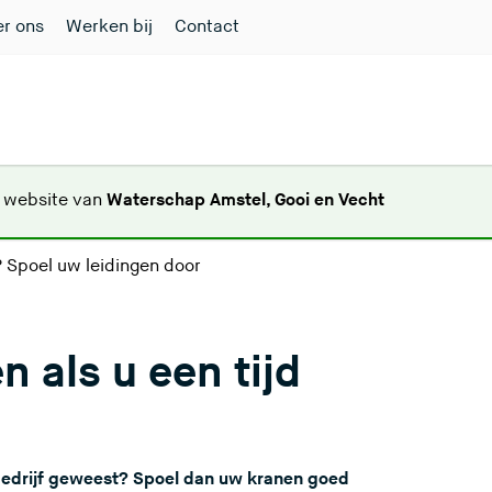
r ons
Werken bij
Contact
(
e website van
Waterschap Amstel, Gooi en Vecht
U
v
 Spoel uw leidingen door
e
r
l
 als u een tijd
a
a
t
d
e
 bedrijf geweest? Spoel dan uw kranen goed