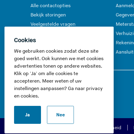
Alle contactopties
Aanmeld
Bekijk storingen
Gegeve
Veelgestelde vragen
Meterst
Verhuiz
Cookies
Rekenin
We gebruiken cookies zodat deze site
Aanslui
goed werkt. Ook kunnen we met cookies
advertenties tonen op andere websites.
Klik op 'Ja' om alle cookies te
accepteren. Meer weten of uw
Volg ons op
instellingen aanpassen? Ga naar
privacy
en cookies
.
(
(
(
(
U
U
U
U
Ja
Nee
v
v
v
v
e
e
e
e
Privacy en cookies
Toegankelijkheid
r
r
r
r