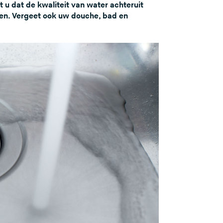
z
 u dat de kwaliteit van water achteruit
pen. Vergeet ook uw douche, bad en
e
s
i
t
e
)