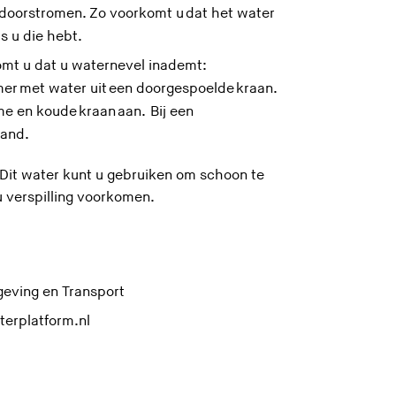
ig doorstromen. Zo voorkomt u dat het water
ls u die hebt.
mt u dat u waternevel inademt:
r met water uit een doorgespoelde kraan.
e en koude kraan aan. Bij een
tand.
 Dit water kunt u gebruiken om schoon te
u verspilling voorkomen.
(
geving en Transport
U
(
terplatform.nl
v
U
e
v
r
e