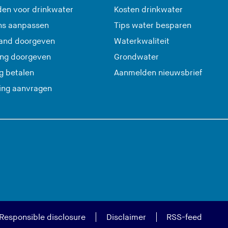
en voor drinkwater
Kosten drinkwater
ns aanpassen
Tips water besparen
and doorgeven
Waterkwaliteit
ing doorgeven
Grondwater
(
g betalen
Aanmelden nieuwsbrief
U
ting aanvragen
v
e
r
l
a
a
t
d
e
Responsible disclosure
Disclaimer
RSS-feed
z