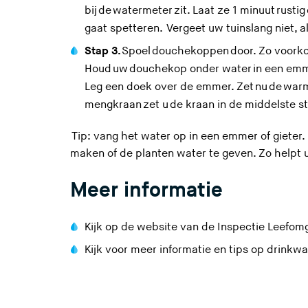
bij de watermeter zit. Laat ze 1 minuut rust
gaat spetteren. Vergeet uw tuinslang niet, a
Stap 3.
Spoel douchekoppen door.
Zo voorko
Houd uw douchekop onder water in een emme
Leg een doek over de emmer. Zet nu de warm
mengkraan zet u de kraan in de middelste s
Tip: vang het water op in een emmer of gieter.
maken of de planten water te geven. Zo helpt 
Meer informatie
Kijk op de website van de
Inspectie Leefom
Kijk voor meer informatie en tips op
drinkwa