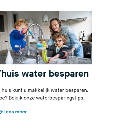
l
r
a
l
a
a
t
a
d
t
e
d
z
e
e
z
s
e
Thuis water besparen
i
s
t
i
n huis kunt u makkelijk water besparen.
e
t
oe? Bekijk onze waterbesparingstips.
)
e
)
Lees meer