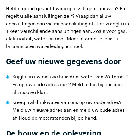
Hebt u grond gekocht waarop u zelf gaat bouwen? En
regelt u alle aansluitingen zelf? Vraag dan al uw
(
aansluitingen aan via
mijnaansluiting.nl
. Hier vraagt u in
U
1 keer verschillende aansluitingen aan. Zoals voor gas,
v
elektriciteit, water en riool. Meer informatie leest u
e
bij
aansluiten waterleiding en riool
.
r
Geef uw nieuwe gegevens door
l
a
a
Krijgt u in uw nieuwe huis drinkwater van Waternet?
t
En op uw oude adres niet?
Meld u dan bij ons aan
d
als nieuwe klant
.
e
Kreeg u al drinkwater van ons op uw oude adres?
z
Meld uw nieuwe adres aan
en
meld uw oude adres
e
af
. Houd de meterstanden bij de hand.
s
i
De bouw en de oplevering