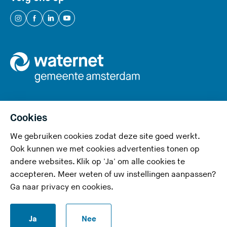
t
e
(
(
(
(
)
U
U
U
U
v
v
v
v
e
e
e
e
r
r
r
r
l
l
l
l
a
a
a
a
a
a
a
a
Cookies
t
t
t
t
We gebruiken cookies zodat deze site goed werkt.
Privacy en cookies
d
d
d
d
Ook kunnen we met cookies advertenties tonen op
e
e
e
e
Toegankelijkheid
andere websites. Klik op 'Ja' om alle cookies te
z
z
z
z
accepteren. Meer weten of uw instellingen aanpassen?
Responsible disclosure
e
e
e
e
Ga naar
privacy en cookies
.
s
s
s
s
Disclaimer
i
i
i
i
S
Ja
Nee
t
t
t
t
RSS-feed
t