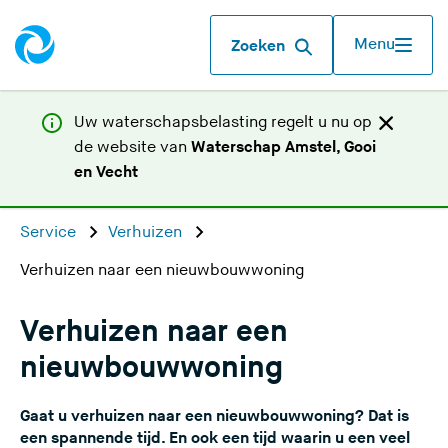
Menu
Zoeken
Uw waterschapsbelasting regelt u nu op
de website van
Waterschap Amstel, Gooi
(
en Vecht
U
v
Service
Verhuizen
e
Verhuizen naar een nieuwbouwwoning
r
l
a
Verhuizen naar een
a
nieuwbouwwoning
t
d
Gaat u verhuizen naar een nieuwbouwwoning? Dat is
e
een spannende tijd. En ook een tijd waarin u een veel
z