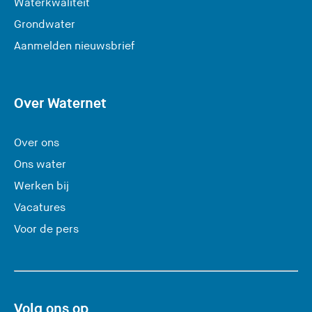
Waterkwaliteit
Grondwater
(
Aanmelden nieuwsbrief
U
v
e
Over Waternet
r
l
Over ons
a
Ons water
a
Werken bij
t
Vacatures
d
e
Voor de pers
z
e
s
i
Volg ons op