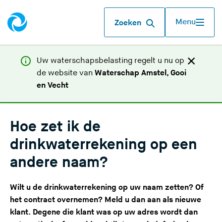
Menu
Zoeken
Uw waterschapsbelasting regelt u nu op
de website van
Waterschap Amstel, Gooi
(
en Vecht
U
v
e
Hoe zet ik de
r
drinkwaterrekening op een
l
andere naam?
a
a
t
Wilt u de drinkwaterrekening op uw naam zetten? Of
d
het contract overnemen?
Meld u dan aan als nieuwe
e
klant
. Degene die klant was op uw adres wordt dan
z