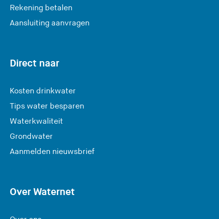
Rekening betalen
Aansluiting aanvragen
Direct naar
Kosten drinkwater
Tips water besparen
Waterkwaliteit
Grondwater
(
Aanmelden nieuwsbrief
U
v
e
Over Waternet
r
l