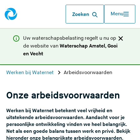
Menu
Zoeken
Uw waterschapsbelasting regelt u nu op
de website van
Waterschap Amstel, Gooi
(
en Vecht
U
v
Werken bij Waternet
Arbeidsvoorwaarden
e
r
l
Onze arbeidsvoorwaarden
a
a
Werken bij Waternet betekent veel vrijheid en
t
uitstekende arbeidsvoorwaarden. Aandacht voor je
d
persoonlijke ontwikkeling vinden we heel belangrijk.
Net als een goede balans tussen werk en privé. Bekijk
e
hieronder onze belangrijkste arbeidsvoorwaarden.
z