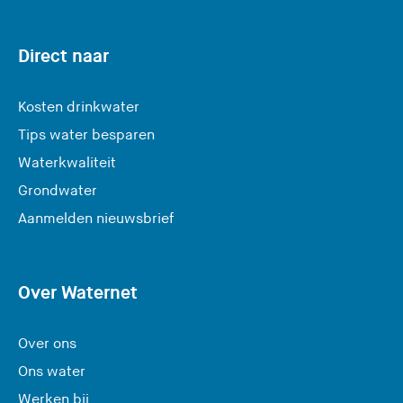
Direct naar
Kosten drinkwater
Tips water besparen
Waterkwaliteit
Grondwater
(
Aanmelden nieuwsbrief
U
v
e
Over Waternet
r
l
Over ons
a
Ons water
a
Werken bij