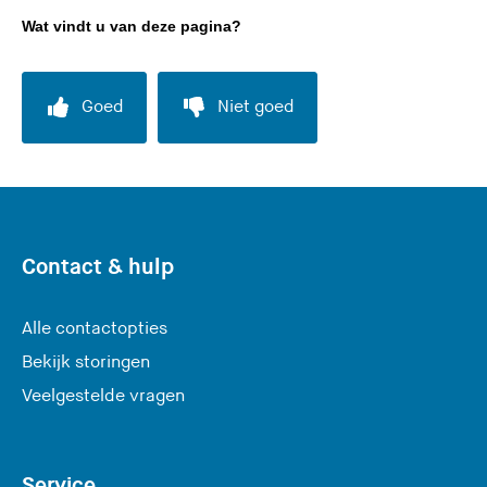
a
Wat vindt u van deze pagina?
t
d
e
Goed
Niet goed
z
e
s
i
t
e
Contact & hulp
)
Alle contactopties
Bekijk storingen
Veelgestelde vragen
Service