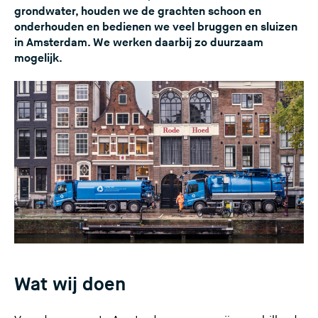
grondwater, houden we de grachten schoon en
e
onderhouden en bedienen we veel bruggen en sluizen
s
in Amsterdam. We werken daarbij zo duurzaam
i
mogelijk.
t
e
)
Wat wij doen