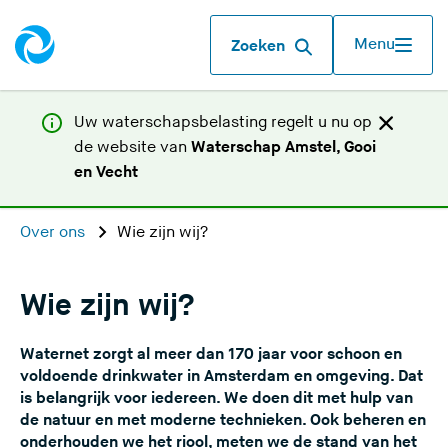
Menu
Zoeken
Uw waterschapsbelasting regelt u nu op
de website van
Waterschap Amstel, Gooi
(
en Vecht
U
v
Over ons
Wie zijn wij?
e
r
l
Wie zijn wij?
a
a
Waternet zorgt al meer dan 170 jaar voor schoon en
t
voldoende drinkwater in Amsterdam en omgeving. Dat
d
is belangrijk voor iedereen. We doen dit met hulp van
de natuur en met moderne technieken. Ook beheren en
e
onderhouden we het riool, meten we de stand van het
z