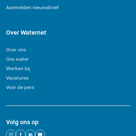
(
Aanmelden nieuwsbrief
U
v
e
Over Waternet
r
l
Over ons
a
Ons water
a
Werken bij
t
Vacatures
d
e
Voor de pers
z
e
s
i
Volg ons op
t
e