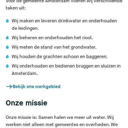
(
Voor de
gemeente Amsterdam
voeren wij verschillende
U
taken uit:
v
Wij maken en leveren
drinkwater
en onderhouden
e
de leidingen.
r
l
Wij beheren en onderhouden het
riool
.
a
Wij meten de stand van het
grondwater
.
a
Wij
houden de grachten schoon
en baggeren.
t
d
Wij onderhouden en bedienen
bruggen en sluizen
in
e
Amsterdam.
z
e
Bekijk ons werkgebied
s
i
Onze missie
t
e
Onze missie is: Samen halen we meer uit water. Wij
)
werken niet alleen met gemeentes en overheden. We