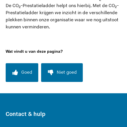
)
z
De
CO
-Prestatieladder
helpt ons hierbij. Met de CO
-
t
2
2
e
Prestatieladder krijgen we inzicht in de verschillende
d
s
plekken binnen onze organisatie waar we nog uitstoot
e
i
kunnen verminderen.
z
t
e
e
s
)
i
Wat vindt u van deze pagina?
t
e
Goed
Niet goed
)
Contact & hulp