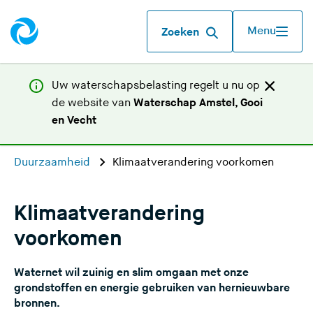
Menu
Zoeken
Uw waterschapsbelasting regelt u nu op
de website van
Waterschap Amstel, Gooi
(
en Vecht
U
v
Duurzaamheid
Klimaatverandering voorkomen
e
r
l
Klimaatverandering
a
voorkomen
a
t
Waternet wil zuinig en slim omgaan met onze
d
grondstoffen en energie gebruiken van hernieuwbare
e
bronnen.
z