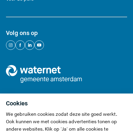
z
e
s
i
Volg ons op
t
e
(
(
(
(
)
U
U
U
U
v
v
v
v
e
e
e
e
r
r
r
r
l
l
l
l
a
a
a
a
a
a
a
a
Cookies
t
t
t
t
We gebruiken cookies zodat deze site goed werkt.
Privacy en cookies
d
d
d
d
Ook kunnen we met cookies advertenties tonen op
e
e
e
e
Toegankelijkheid
andere websites. Klik op 'Ja' om alle cookies te