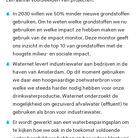
Een aantal voorbeelden van projecten:
In 2030 willen we 50% minder nieuwe grondstoffen
gebruiken. Om te weten welke grondstoffen we nu
gebruiken en welke impact ze hebben maken we
(
gebruik van de
impact monitor
. Deze monitor geeft
U
ons inzicht in de top 10 van grondstoffen met de
v
hoogste milieu- en sociale impact.
e
Waternet levert industriewater aan bedrijven in de
r
haven van Amsterdam. Op dit moment gebruiken
l
we daar een hoogwaardige zoetwaterbron voor
a
welke we steeds harder nodig hebben voor onze
a
drinkwaterproductie. Waternet onderzoekt de
t
mogelijkheid om gezuiverd afvalwater (effluent) te
d
gebruiken als bron voor industriewater.
e
Er wordt gewerkt aan een waterbesparingsplan om
z
te kijken hoe we ook in de toekomst voldoende
e