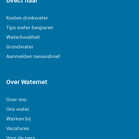
Direct naar
Kosten drinkwater
Tips water besparen
Waterkwaliteit
Grondwater
(
Aanmelden nieuwsbrief
U
v
e
Over Waternet
r
l
Over ons
a
Ons water
a
Werken bij
t
Vacatures
d
e
Voor de pers