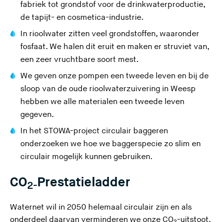
(
fabriek
tot grondstof voor de drinkwaterproductie,
U
de tapijt- en cosmetica-industrie.
v
In rioolwater zitten veel grondstoffen, waaronder
e
fosfaat. We halen dit eruit en maken er struviet van,
r
een zeer vruchtbare soort mest.
l
We geven onze pompen een tweede leven en bij de
a
(
sloop van de oude rioolwaterzuivering in Weesp
a
U
hebben we alle materialen een tweede leven
t
v
gegeven.
d
e
(
In het
STOWA-project circulair baggeren
e
r
U
onderzoeken we hoe we baggerspecie zo slim en
z
l
v
circulair mogelijk kunnen gebruiken.
e
a
e
s
a
CO
Prestatieladder
r
2-
i
t
l
t
d
Waternet wil in 2050 helemaal circulair zijn en als
a
e
e
onderdeel daarvan verminderen we onze CO
-uitstoot.
a
2