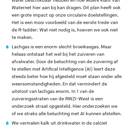
water beschikbaar hebben en hoe iedere klant van
s
Waternet hier aan bij kan dragen. Dit plan heeft ook
i
een grote impact op onze circulaire doelstellingen.
t
Het is een mooi voorbeeld van de eerste trede van
e
de R-ladder: Wat niet nodig is, hoeven we ook niet
)
te maken.
Lachgas is een enorm slecht broeikasgas. Maar
helaas ontstaat het wel bij het zuiveren van
afvalwater. Door de beluchting van de zuivering af
te stellen met Artifical Intelligence (AI) leert deze
steeds beter hoe hij afgesteld moet staan onder alle
weersomstandigheden. En dat vermindert de
uitstoot van lachgas enorm. In 1 van de
zuiveringsstraten van de RWZI-West is een
onderzoek straat opgesteld. Hier onderzoeken we
of we straks alle beluchting met AI kunnen afstellen.
We vermalen kalk uit drinkwater in de
calciet