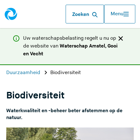
Menu
Zoeken
Uw waterschapsbelasting regelt u nu op
de website van
Waterschap Amstel, Gooi
(
en Vecht
U
v
Duurzaamheid
Biodiversiteit
e
r
l
Biodiversiteit
a
a
Waterkwaliteit en -beheer beter afstemmen op de
t
natuur.
d
e
z