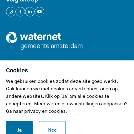
t
e
(
(
(
(
)
U
U
U
U
v
v
v
v
e
e
e
e
r
r
r
r
l
l
l
l
a
a
a
a
a
a
a
a
Cookies
t
t
t
t
We gebruiken cookies zodat deze site goed werkt.
Privacy en cookies
d
d
d
d
Ook kunnen we met cookies advertenties tonen op
e
e
e
e
Toegankelijkheid
andere websites. Klik op 'Ja' om alle cookies te
z
z
z
z
accepteren. Meer weten of uw instellingen aanpassen?
Responsible disclosure
e
e
e
e
Ga naar
privacy en cookies
.
s
s
s
s
Disclaimer
i
i
i
i
S
Ja
Nee
t
t
t
t
RSS-feed