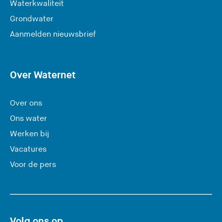
Waterkwaliteit
Grondwater
(
Aanmelden nieuwsbrief
U
v
e
Over Waternet
r
l
Over ons
a
Ons water
a
Werken bij
t
Vacatures
d
e
Voor de pers
z
e
s
i
Volg ons op