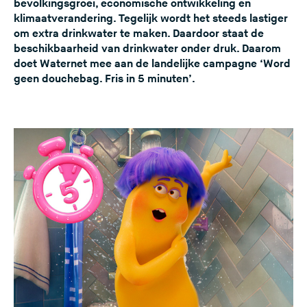
bevolkingsgroei, economische ontwikkeling en
e
klimaatverandering. Tegelijk wordt het steeds lastiger
s
om extra drinkwater te maken. Daardoor staat de
beschikbaarheid van drinkwater onder druk. Daarom
i
doet Waternet mee aan de landelijke campagne ‘Word
t
geen douchebag. Fris in 5 minuten’.
e
)