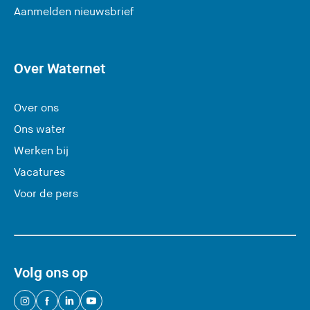
(
Aanmelden nieuwsbrief
U
v
e
Over Waternet
r
l
Over ons
a
Ons water
a
Werken bij
t
Vacatures
d
e
Voor de pers
z
e
s
i
Volg ons op
t
e
(
(
(
(