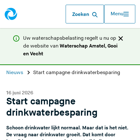
Menu
Zoeken
Uw waterschapsbelasting regelt u nu op
de website van
Waterschap Amstel, Gooi
(
en Vecht
U
v
Nieuws
Start campagne drinkwaterbesparing
e
r
l
16 juni 2026
Start campagne
a
a
drinkwaterbesparing
t
d
Schoon drinkwater lijkt normaal. Maar dat is het niet.
e
De vraag naar drinkwater groeit. Dat komt door
z