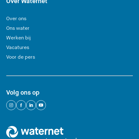
Over Waternet
r
l
Over ons
a
Ons water
a
Werken bij
t
Vacatures
d
e
Voor de pers
z
e
s
i
Volg ons op
t
e
(
(
(
(
)
U
U
U
U
v
v
v
v
e
e
e
e