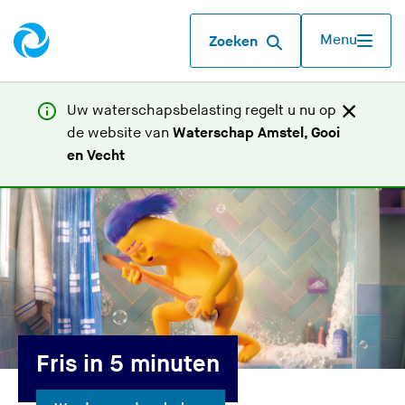
Menu
Zoeken
Uw waterschapsbelasting regelt u nu op
de website van
Waterschap Amstel, Gooi
(
en Vecht
U
v
e
r
l
a
a
t
Fris in 5 minuten
d
e
z