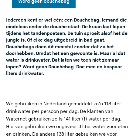
Word geen douchebag
e
s
Iedereen kent er wel één: een Douchebag. Iemand die
i
eindeloos onder de douche staat. De kraan laat lopen
t
tijdens het tandenpoetsen. De tuin sproeit alsof het de
e
jungle is. Of elke dag uitgebreid in bad gaat.
)
Douchebags doen dit meestal zonder dat ze het
doorhebben. Omdat het een gewoonte is. Maar al dat
water is drinkwater. Dat laten we toch niet zomaar
lopen? Word geen Douchebag. Doe mee en bespaar
liters drinkwater.
We gebruiken in Nederland gemiddeld zo’n 118 liter
drinkwater per persoon per dag. De klanten van
Waternet gebruiken zelfs 141 liter (!) water per dag.
Hiervan gebruiken we ongeveer 3 liter water voor eten
en drinken. De andere 138 liter gebruiken we voor