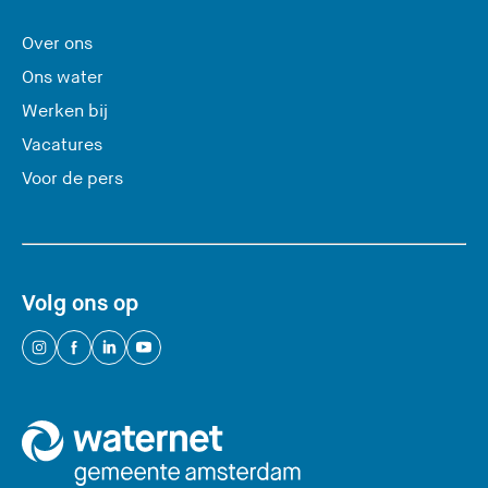
r
l
Over ons
a
Ons water
a
Werken bij
t
Vacatures
d
e
Voor de pers
z
e
s
i
Volg ons op
t
e
(
(
(
(
)
U
U
U
U
v
v
v
v
e
e
e
e
r
r
r
r