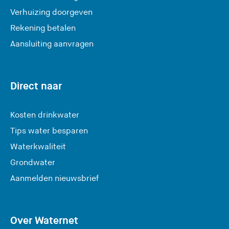
Verhuizing doorgeven
Rekening betalen
Aansluiting aanvragen
Direct naar
Kosten drinkwater
Tips water besparen
Waterkwaliteit
Grondwater
(
Aanmelden nieuwsbrief
U
v
e
Over Waternet