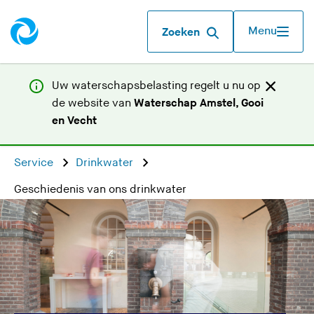
Menu
Zoeken
Uw waterschapsbelasting regelt u nu op
de website van
Waterschap Amstel, Gooi
(
en Vecht
U
v
Service
Drinkwater
e
Geschiedenis van ons drinkwater
r
l
a
a
t
d
e
z