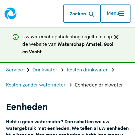
Menu
Zoeken
Uw waterschapsbelasting regelt u nu op
de website van
Waterschap Amstel, Gooi
(
en Vecht
U
v
Service
Drinkwater
Kosten drinkwater
e
r
Kosten zonder watermeter
Eenheden drinkwater
l
a
a
Eenheden
t
d
Hebt u geen watermeter? Dan schatten we uw
e
watergebruik met eenheden. We tellen al uw eenheden
z