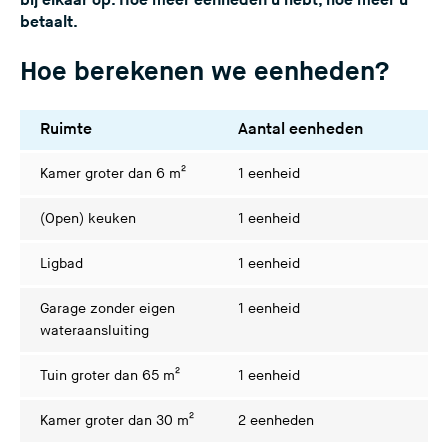
bij elkaar op. Hoe meer eenheden u hebt, hoe meer u
betaalt.
e
s
Hoe berekenen we eenheden?
i
t
e
Ruimte
Aantal eenheden
)
Kamer groter dan 6 m²
1 eenheid
(Open) keuken
1 eenheid
Ligbad
1 eenheid
Garage zonder eigen
1 eenheid
wateraansluiting
Tuin groter dan 65 m²
1 eenheid
Kamer groter dan 30 m²
2 eenheden