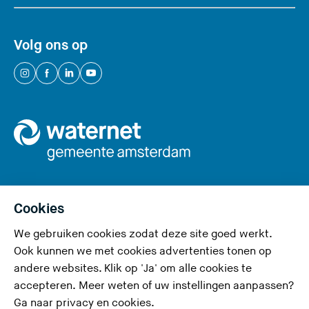
s
i
Volg ons op
t
e
(
(
(
(
)
U
U
U
U
v
v
v
v
e
e
e
e
r
r
r
r
l
l
l
l
a
a
a
a
a
a
a
a
Cookies
t
t
t
t
We gebruiken cookies zodat deze site goed werkt.
Privacy en cookies
d
d
d
d
Ook kunnen we met cookies advertenties tonen op
e
e
e
e
Toegankelijkheid
andere websites. Klik op 'Ja' om alle cookies te
z
z
z
z
accepteren. Meer weten of uw instellingen aanpassen?
Responsible disclosure
e
e
e
e
Ga naar
privacy en cookies
.