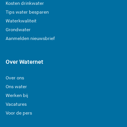
Kosten drinkwater
Tips water besparen
Waterkwaliteit
Grondwater
(
Aanmelden nieuwsbrief
U
v
e
Over Waternet
r
l
Over ons
a
Ons water
a
Werken bij
t
Vacatures
d
e
Voor de pers
z
e