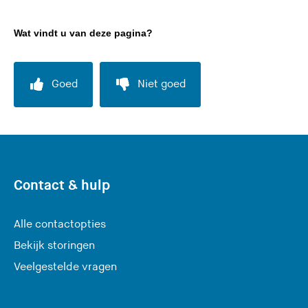
v
e
Wat vindt u van deze pagina?
r
l
a
Goed
Niet goed
a
t
d
e
z
e
Contact & hulp
s
i
Alle contactopties
t
Bekijk storingen
e
)
Veelgestelde vragen