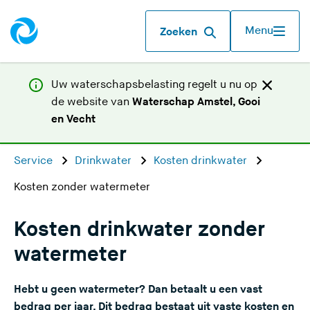
Menu
Zoeken
Uw waterschapsbelasting regelt u nu op
de website van
Waterschap Amstel, Gooi
(
en Vecht
U
v
Service
Drinkwater
Kosten drinkwater
e
Kosten zonder watermeter
r
l
a
Kosten drinkwater zonder
a
watermeter
t
d
Hebt u geen watermeter? Dan betaalt u een vast
e
bedrag per jaar. Dit bedrag bestaat uit vaste kosten en
z