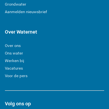
Grondwater
(
Aanmelden nieuwsbrief
U
v
e
Over Waternet
r
l
Over ons
a
Ons water
a
Werken bij
t
Vacatures
d
e
Voor de pers
z
e
s
i
Volg ons op
t