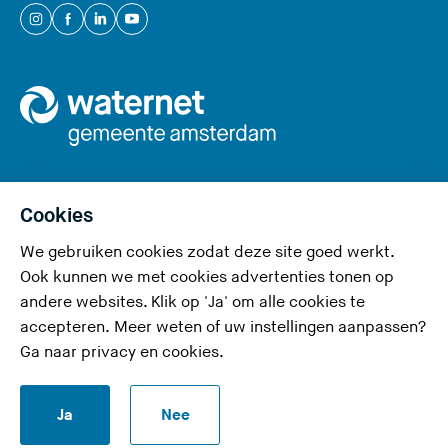
e
(
(
(
(
)
U
U
U
U
v
v
v
v
e
e
e
e
r
r
r
r
l
l
l
l
a
a
a
a
a
a
a
a
Cookies
t
t
t
t
We gebruiken cookies zodat deze site goed werkt.
Privacy en cookies
d
d
d
d
Ook kunnen we met cookies advertenties tonen op
e
e
e
e
Toegankelijkheid
andere websites. Klik op 'Ja' om alle cookies te
z
z
z
z
accepteren. Meer weten of uw instellingen aanpassen?
Responsible disclosure
e
e
e
e
Ga naar
privacy en cookies
.
s
s
s
s
Disclaimer
i
i
i
i
S
Ja
Nee
t
t
t
t
RSS-feed
t
e
e
e
e