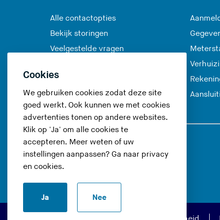
Alle contactopties
Aanmeld
Bekijk storingen
Gegeve
Veelgestelde vragen
Meterst
Verhuiz
Cookies
Rekenin
We gebruiken cookies zodat deze site
Aanslui
goed werkt. Ook kunnen we met cookies
advertenties tonen op andere websites.
Klik op 'Ja' om alle cookies te
accepteren. Meer weten of uw
Volg ons op
instellingen aanpassen? Ga naar
privacy
en cookies
.
(
(
(
(
U
U
U
U
Ja
Nee
v
v
v
v
e
e
e
e
Privacy en cookies
Toegankelijkheid