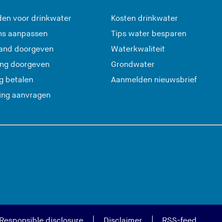
en voor drinkwater
Kosten drinkwater
ns aanpassen
Tips water besparen
and doorgeven
Waterkwaliteit
ing doorgeven
Grondwater
(
g betalen
Aanmelden nieuwsbrief
U
ting aanvragen
v
e
r
l
a
a
t
d
e
Responsible disclosure
Disclaimer
RSS-feed
z