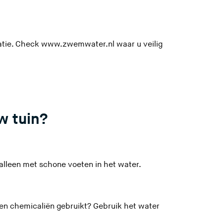
(
atie. Check
www.zwemwater.nl
waar u veilig
U
v
e
r
l
w tuin?
a
a
t
d
alleen met schone voeten in het water.
e
z
e
n chemicaliën gebruikt? Gebruik het water
s