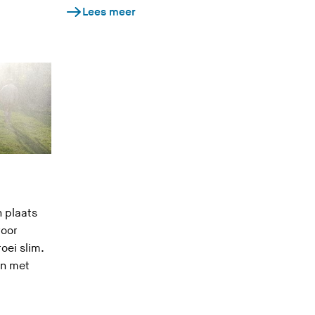
Lees meer
 plaats
voor
oei slim.
in met