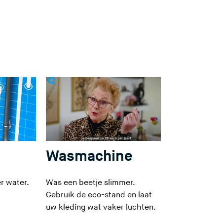
i
t
e
)
Wasmachine
r water.
Was een beetje slimmer.
Gebruik de eco-stand en laat
uw kleding wat vaker luchten.