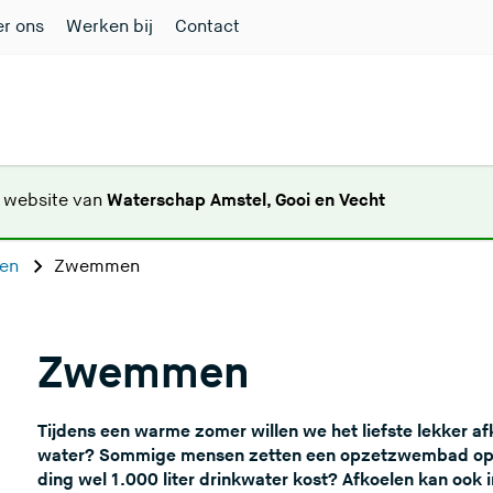
r ons
Werken bij
Contact
(
e website van
Waterschap Amstel, Gooi en Vecht
U
v
ren
Zwemmen
e
r
l
Zwemmen
a
a
t
Tijdens een warme zomer willen we het liefste lekker afk
d
water? Sommige mensen zetten een opzetzwembad op in d
e
ding wel 1.000 liter drinkwater kost? Afkoelen kan ook i