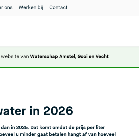
r ons
Werken bij
Contact
(
e website van
Waterschap Amstel, Gooi en Vecht
U
v
e
r
l
a
water in 2026
a
t
d
dan in 2025. Dat komt omdat de prijs per liter
e
oeveel u minder gaat betalen hangt af van hoeveel