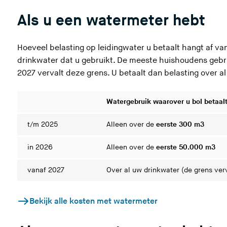
z
Als u een watermeter hebt
e
s
i
Hoeveel belasting op leidingwater u betaalt hangt af van
t
drinkwater dat u gebruikt. De meeste huishoudens gebr
e
2027 vervalt deze grens. U betaalt dan belasting over al
)
Watergebruik waarover u bol betaal
t/m 2025
Alleen over de
eerste 300 m3
in 2026
Alleen over de
eerste 50.000 m3
vanaf 2027
Over al uw drinkwater (de grens verv
Bekijk alle kosten met watermeter