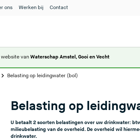
r ons
Werken bij
Contact
(
e website van
Waterschap Amstel, Gooi en Vecht
U
v
Belasting op leidingwater (bol)
e
r
l
Belasting op leidingwa
a
a
t
U betaalt 2 soorten belastingen over uw drinkwater: btw 
d
milieubelasting van de overheid. De overheid wil hierm
e
drinkwater.