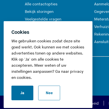
Alle contactopties
Aanmeld
Bekijk storingen
Gegeve
Veelgestelde vragen
Meterst
Verhuiz
Cookies
Rekenin
We gebruiken cookies zodat deze site
Aanslui
goed werkt. Ook kunnen we met cookies
advertenties tonen op andere websites.
Klik op 'Ja' om alle cookies te
accepteren. Meer weten of uw
Volg ons op
instellingen aanpassen? Ga naar
privacy
en cookies
.
(
(
(
(
U
U
U
U
Ja
Nee
v
v
v
v
e
e
e
e
Privacy en cookies
Toegankelijkheid
r
r
r
r