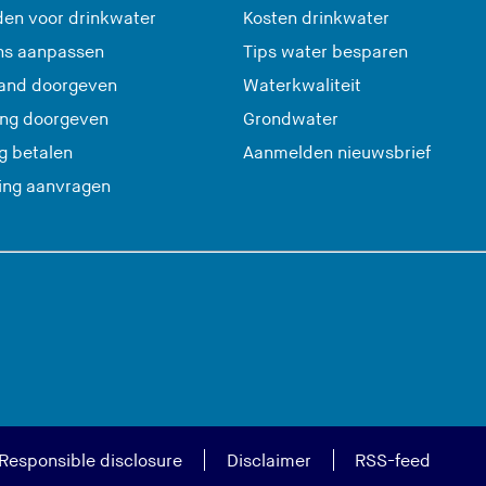
en voor drinkwater
Kosten drinkwater
ns aanpassen
Tips water besparen
and doorgeven
Waterkwaliteit
ing doorgeven
Grondwater
(
g betalen
Aanmelden nieuwsbrief
U
ting aanvragen
v
e
r
l
a
a
t
d
e
Responsible disclosure
Disclaimer
RSS-feed
z