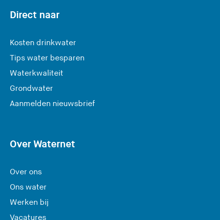
Direct naar
Kosten drinkwater
Tips water besparen
Waterkwaliteit
Grondwater
(
Aanmelden nieuwsbrief
U
v
e
Over Waternet
r
l
Over ons
a
Ons water
a
Werken bij
t
Vacatures
d