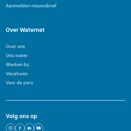
(
Aanmelden nieuwsbrief
U
v
e
Over Waternet
r
l
Over ons
a
Ons water
a
Werken bij
t
Vacatures
d
e
Voor de pers
z
e
s
i
Volg ons op
t
e