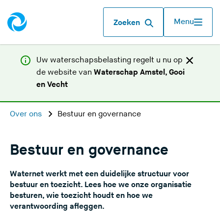
Menu
Zoeken
Uw waterschapsbelasting regelt u nu op
de website van
Waterschap Amstel, Gooi
(
en Vecht
U
v
Over ons
Bestuur en governance
e
r
l
Bestuur en governance
a
a
Waternet werkt met een duidelijke structuur voor
t
bestuur en toezicht. Lees hoe we onze organisatie
d
besturen, wie toezicht houdt en hoe we
verantwoording afleggen.
e
z