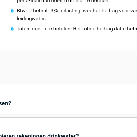
per e-mail dan hoeft u dit niet te betalen.
Btw
:
U betaalt 9% belasting over het bedrag voor va
leidingwater.
Totaal door u te betalen
:
Het totale bedrag dat u beta
ssen?
pieren rekeningen drinkwater?