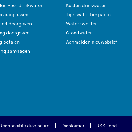
en voor drinkwater
Kosten drinkwater
ns aanpassen
Tips water besparen
and doorgeven
Waterkwaliteit
ing doorgeven
Grondwater
(
g betalen
Aanmelden nieuwsbrief
U
ting aanvragen
v
e
r
l
a
a
t
d
e
Responsible disclosure
Disclaimer
RSS-feed
z