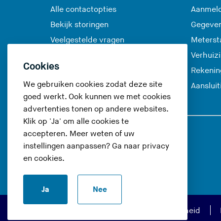
Alle contactopties
Aanmeld
Bekijk storingen
Gegeve
Veelgestelde vragen
Meterst
Verhuiz
Cookies
Rekenin
We gebruiken cookies zodat deze site
Aanslui
goed werkt. Ook kunnen we met cookies
advertenties tonen op andere websites.
Klik op 'Ja' om alle cookies te
accepteren. Meer weten of uw
Volg ons op
instellingen aanpassen? Ga naar
privacy
en cookies
.
(
(
(
(
U
U
U
U
Ja
Nee
v
v
v
v
e
e
e
e
Privacy en cookies
Toegankelijkheid
r
r
r
r