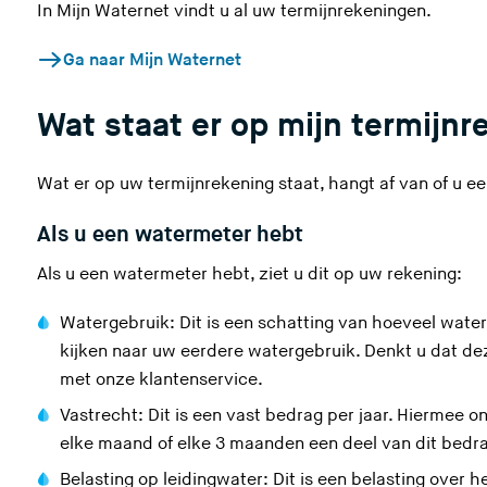
z
In Mijn Waternet vindt u al uw termijnrekeningen.
e
Ga naar Mijn Waternet
s
i
Wat staat er op mijn termijnr
t
e
)
Wat er op uw termijn
rekening
staat
, hangt af van of u 
Als u een watermeter hebt
Als u een watermeter hebt, ziet u dit op uw rekening:
Watergebruik: Dit is een schatting van hoeveel water
kijken naar uw eerdere watergebruik. Denkt u dat de
met
onze klantenservice
.
Vastrecht:
Dit is een vast bedrag per jaar
. Hiermee 
elke maand of elke 3 maanden een deel van dit bedr
Belasting op leidingwater: Dit is
een belasting
over he