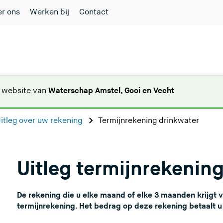
r ons
Werken bij
Contact
(
e website van
Waterschap Amstel, Gooi en Vecht
U
v
itleg over uw rekening
Termijnrekening drinkwater
e
r
l
Uitleg termijnrekenin
a
a
t
De rekening die u elke maand of elke 3 maanden krijgt
d
termijnrekening. Het bedrag op deze rekening betaalt u
e